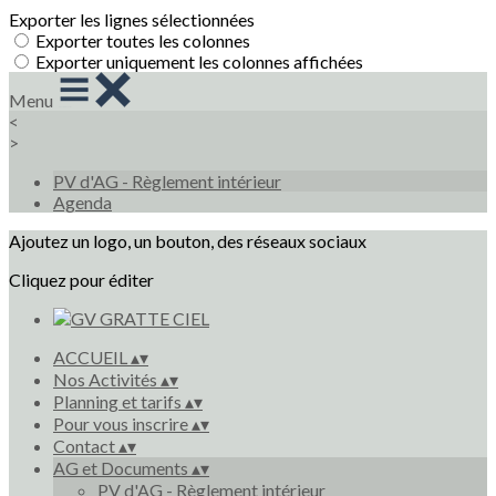
Exporter les lignes sélectionnées
Exporter toutes les colonnes
Exporter uniquement les colonnes affichées
Menu
<
>
PV d'AG - Règlement intérieur
Agenda
Ajoutez un logo, un bouton, des réseaux sociaux
Cliquez pour éditer
ACCUEIL
▴
▾
Nos Activités
▴
▾
Planning et tarifs
▴
▾
Pour vous inscrire
▴
▾
Contact
▴
▾
AG et Documents
▴
▾
PV d'AG - Règlement intérieur