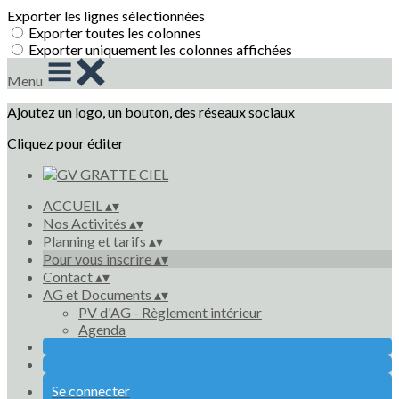
Exporter les lignes sélectionnées
Exporter toutes les colonnes
Exporter uniquement les colonnes affichées
Menu
Ajoutez un logo, un bouton, des réseaux sociaux
Cliquez pour éditer
ACCUEIL
▴
▾
Nos Activités
▴
▾
Planning et tarifs
▴
▾
Pour vous inscrire
▴
▾
Contact
▴
▾
AG et Documents
▴
▾
PV d'AG - Règlement intérieur
Agenda
Se connecter